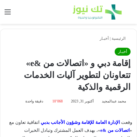
بحث عن
الق
الرئيسية
|
أخبـار
أخبـار
إقامة دبي و «اتصالات من &e»
تتعاونان لتطوير آليات الخدمات
الرقمية والذكية
محمد عبدالمجيد
أكتوبر 31, 2023
10٬068
دقيقة واحدة
وقعت
الإدارة العامة للإقامة وشؤون الأجانب بدبي
اتفاقية تعاون مع
«
اتصالات من &e
»، بهدف العمل المشترك وتبادل الخبرات