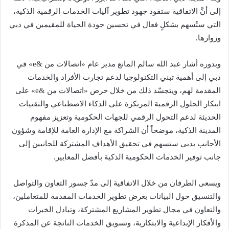
إلى أنَّ الاتفاقية ستقود جهود تطوير آليات الخدمات الرقمية الذكية،
التي ستُسهم بشكلٍ فعال في تحسين جودة الحياة للمقيمين في دبي
وزوارها.
وبدوره أشار عبد الله سالم المانع مدير عام «اتصالات من &e» في
دبي إلى أهمية تبني التكنولوجيا لدعم تجارب الأفراد والخدمات
المقدمة لهم، ويتجسّد ذلك من خلال حرص «اتصالات من &e» على
ابتكار الحلول الرقمية المرتكزة على الذكاء الاصطناعي والتقنيات
الحديثة لدعم التحول الرقمي للجهات الحكومية وتعزيز مفهوم
المدينة الذكية، موضحاً أن الشراكة مع الإدارة العامة للإقامة وشؤون
الأجانب بدبي ستسهم في تحقيق الأهداف المشتركة للجانبين إلى
جانب توفير الخدمات الحكومية الذكية بأفضل المعايير.
ويسعى الطرفان من خلال الاتفاقية إلى مدّ جسور التعاون والتواصل
والتنسيق حول البيانات بغرض تطوير الخدمات المقدمة للمتعاملين،
والتعاون في مجال تطوير المشاريع المشتركة، وتبادل الخبرات
والأفكار الإبداعية والابتكارية، وتسويق الخدمات الناتجة عن المذكرة