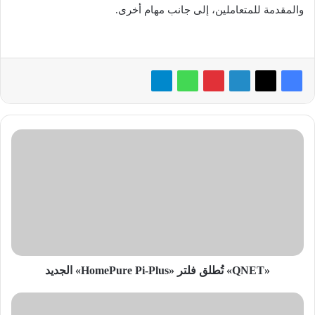
والمقدمة للمتعاملين، إلى جانب مهام أخرى.
«
Q
N
E
T
»
تُ
ط
ل
ق
«QNET» تُطلق فلتر «HomePure Pi-Plus» الجديد
ف
ل
«
ت
&