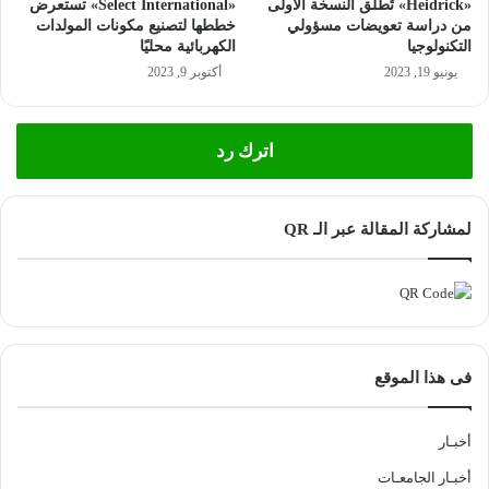
«Heidrick» تُطلق النسخة الأولى
«Select International» تستعرض
د
غ
من دراسة تعويضات مسؤولي
خططها لتصنيع مكونات المولدات
ي
ي
التكنولوجيا
الكهربائية محليًا
د
ل
يونيو 19, 2023
أكتوبر 9, 2023
ي
ة
م
اترك رد
ت
م
ي
ز
لمشاركة المقالة عبر الـ QR
ة
ل
ل
ر
ب
ع
فى هذا الموقع
ا
ل
ث
أخبـار
ا
ل
أخبـار الجامعـات