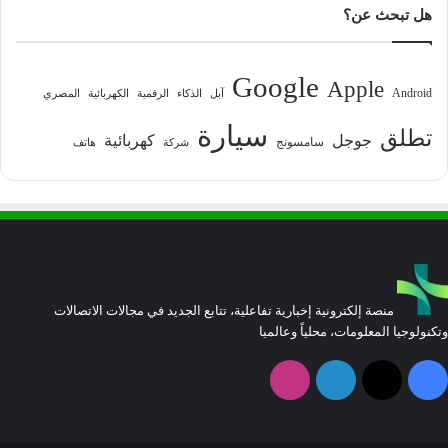
هل تبحث عن؟
Google
Apple
Android
آبل
الذكاء
الرقمية
الكهربائية
المصري
سيارة
تطلق
جوجل
كهربائية
سامسونج
شركة
هاتف
منصة إلكترونية إخبارية تفاعلية، تتابع الجديد في مجالات الاتصالات
وتكنولوجيا المعلومات، محلياً وعالميا
فيسبوك
‫X
لينكدإن
انستقرام