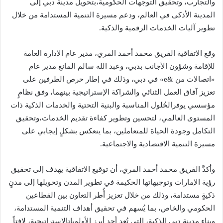
والتجارب، وتحقيق التوجهات الحكومية،بتحويل مدينة دبي إلى
المدينة الأذكى في العالم، ودعم مسيرة التنمية المستدامة من خلال
تطوير آليات الخدمات الرقمية والذكية.
وقع الاتفاقية الفريق محمد أحمد المري، مدير عام الإدارة العامة
للإقامة وشؤون الأجانب بدبي، وعبد الله سالم المانع مدير عام
«اتصالات من &e» في دبي، وذلك في إطار حرص الطرفين على
تعزيز آفاق العمل الثنائي والشراكة الإستراتيجية بينهما، وفق نظامٍ
مؤسسي يوفرالحُلول المناسبة والبنية التحتية والخدمات الذكية ذات
المستوى العالمي، لتحسين وتطوير كفاءة تقديم الخدمات،وتحقيق
التكامل وجودة الحياة للمتعاملين، بما ينعكس بشكلٍ إيجابي على
مسيرة التنمية الاقتصادية والاجتماعية.
وأكدَّ الفريق محمد أحمد المري، أن توقيع الاتفاقية يهدف إلى تحقيق
رؤية الإمارات وتوجيهاتها الحكيمة في تطوير المدن وتحويلها إلى مدنٍ
ذكيةٍ مستدامة، وذلك من خلال تعزيز أُطر التعاون بين القطاعين
الحكومي والخاص، بما يُسهم في تحقيق أهداف التنمية المستدامة،
وبناء مدينة دبي الذكية، التي تُعد أحد أبرز الأولوياتالإستراتيجية، لافتاً