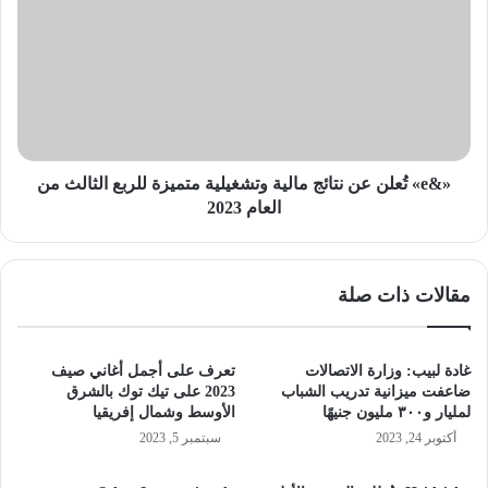
ر
e
«
»
H
تُ
o
ع
m
ل
e
ن
P
ع
u
ن
«&e» تُعلن عن نتائج مالية وتشغيلية متميزة للربع الثالث من
r
ن
العام 2023
e
ت
P
ا
i
ئ
مقالات ذات صلة
-
ج
P
م
l
ا
u
ل
غادة لبيب: وزارة الاتصالات
تعرف على أجمل أغاني صيف
s
ي
ضاعفت ميزانية تدريب الشباب
2023 على تيك توك بالشرق
»
ة
لمليار و٣٠٠ مليون جنيهًا
الأوسط وشمال إفريقيا
ا
و
أكتوبر 24, 2023
سبتمبر 5, 2023
ل
ت
ج
ش