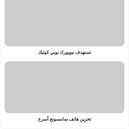
نيويورك
بوبي
كوتيك
تستهدف نيويورك بوبي كوتيك
تخزين
هاتف
سامسونج
أسرع
تخزين هاتف سامسونج أسرع