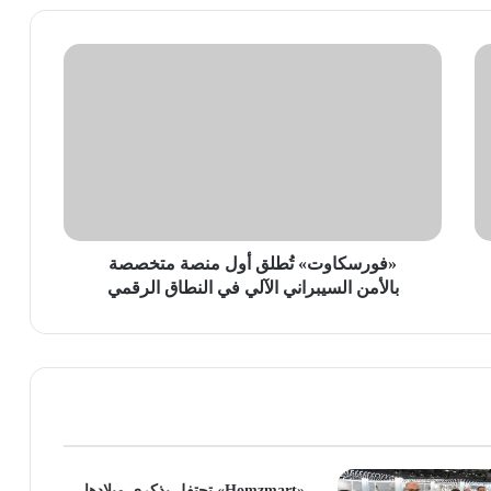
«فورسكاوت»
تُطلق
أول
منصة
متخصصة
بالأمن
السيبراني
الآلي
في
النطاق
«فورسكاوت» تُطلق أول منصة متخصصة
الرقمي
بالأمن السيبراني الآلي في النطاق الرقمي
«Homzmart» تحتفل بذكرى ميلادها