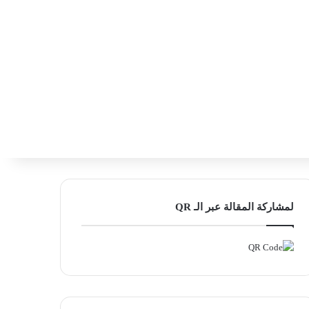
‫X
فيسبوك
لينكدإن
انستقرام
بحث ع
إضافة عمود
لمشاركة المقالة عبر الـ QR