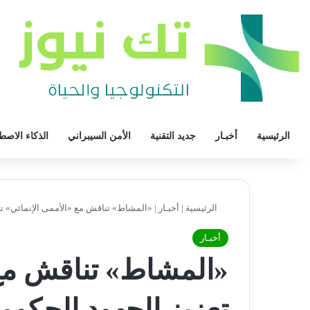
الرئيسية
أخبـار
جديد التقنية
الأمن السيبراني
الذكاء الاصط
الرئيسية
|
أخبـار
|
«المشاط» تناقش مع «الأممى الإنمائي» تع
أخبـار
«المشاط» تناقش مع 
تعزيز الجهود الحكوم