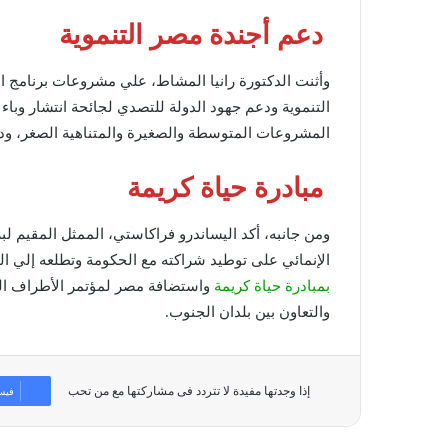
دعم أجندة مصر التنموية
وأثنت الدكتورة رانيا المشاط، علي مشروعات برنامج ال
التنموية ودعم جهود الدولة للتصدي لجائحة انتشار وباء
المشروعات المتوسطة والصغيرة والمتناهية الصغر، ودعم
مبادرة حياة كريمة
ومن جانبه، أكد اليساندرو فراكاستي، الممثل المقيم لبر
الإنمائي على توطيد شراكته مع الحكومة وتطلعه إلي الم
بمبادرة حياة كريمة
واستضافة مصر لمؤتمر الأطراف المعن
والتعاون بين بلدان الجنوب.
إذا وجدتها مفيدة لا تتردد فى مشاركتها مع من تحب
فيس