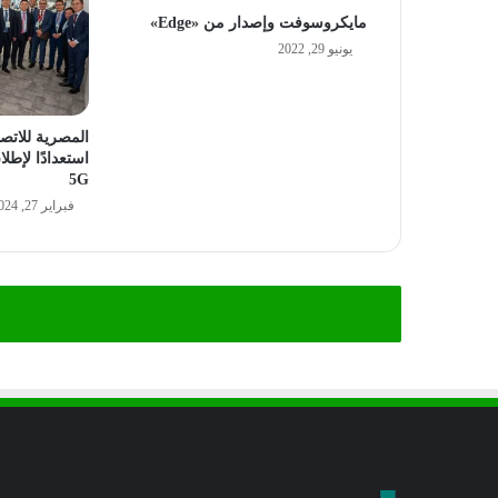
مايكروسوفت وإصدار من «Edge»
يونيو 29, 2022
المصرية للاتص
استعدادًا لإطل
5G
فبراير 27, 2024