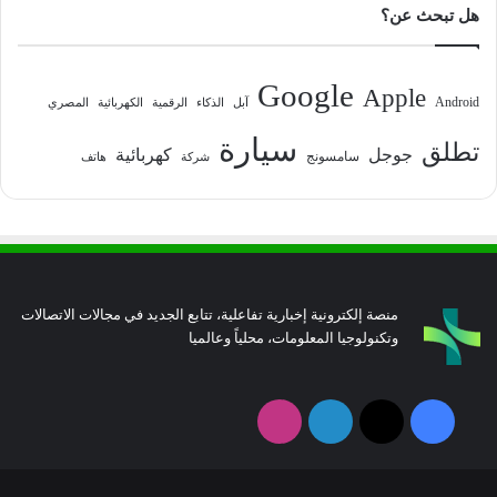
هل تبحث عن؟
Google
Apple
Android
آبل
الذكاء
الرقمية
الكهربائية
المصري
سيارة
تطلق
جوجل
كهربائية
سامسونج
شركة
هاتف
منصة إلكترونية إخبارية تفاعلية، تتابع الجديد في مجالات الاتصالات
وتكنولوجيا المعلومات، محلياً وعالميا
فيسبوك
‫X
لينكدإن
انستقرام