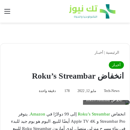
بحث عن
الق
الرئيسية
|
أخبـار
أخبـار
انخفاض Roku’s Streambar
Tech-News
مايو 12, 2022
178
دقيقة واحدة
انخفاض Roku's Streambar
انخفاض
Roku’s Streambar
إلى 99 دولارًا في
Amazon
. يتوفر
Streambar Pro و Apple TV 4K أيضًا للبيع. اليوم هو يوم جيد للبدء
في بناء مسرح منزلي متصل. لدى أمازون Roku Streambar للبيع