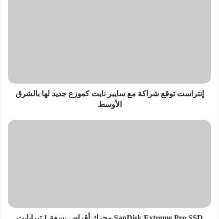
إنتراست
توقع
شراكة
مع
سايبر
نايت
كموزع
جديد
لها
بالشرق
إنتراست توقع شراكة مع سايبر نايت كموزع جديد لها بالشرق
الأوسط
الأوسط
SanDisk
Extreme
Pro
SSD
محرك
أقراص
بسعة
1
تيرابايت
SanDisk Extreme Pro SSD محرك أقراص بسعة 1 تيرابايت