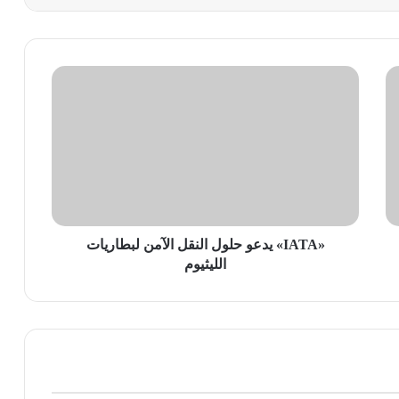
«IATA»
يدعو
حلول
النقل
الآمن
لبطاريات
الليثيوم
«IATA» يدعو حلول النقل الآمن لبطاريات
الليثيوم