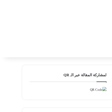
‫X
فيسبوك
لينكدإن
انستقرام
بحث ع
إضافة عمود
لمشاركة المقالة عبر الـ QR