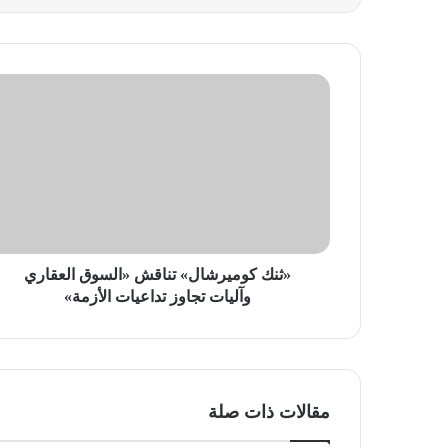
«ثنك
كوميرشال»
تناقش
«السوق
العقاري
وآليات
تجاوز
تداعيات
الأزمة»
«ثنك كوميرشال» تناقش «السوق العقاري
وآليات تجاوز تداعيات الأزمة»
مقالات ذات صلة