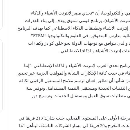
 والتكنولوجيا، أن “تحدي مصر لإنترنت الأشياء والذكاء
20 تحت مسمى (دوري إنترنت الأشياء)، برنامج قومي سنوي يهدف إلى بناء القدرات
نترنت الأشياء وتطبيقات الذكاء الاصطناعي كما يهدف البرنامج
لدعم ومساعدة مشروعات التخرج لطلاب الجامعات وطلبة مدارس المتفوقين فى العلوم والتكنولوجيا “STEM”
، والذي يتوافق مع توجهات الدولة نحو خلق كوادر وكفاءات
ات إنترنت الأشياء والذكاء الاصطناعي.
ج تحدي العرب لإنترنت الأشياء والذكاء الإصطناعي :”إننا
اء في جذب كافة الإبتكارات الشابة والمواهب العربية عبر تحدي
من شأنها أن تطلق العنان لرسم ملامح المستقبل الرقمي لكافة
التقنيات الحديثة ومستقبل التنمية المستدامة، وتوفير بيئة
 في متطلبات سوق العمل ومستقبل الخدمات وترسيخ دور
والجدير بالذكر، أن ينقسم التحدي إلى مرحلتين، تتم المرحلة الأولى على المستوى المحلي، حيث شارك 213 فريقا في
مسار مشروعات المدارس و211 فريقا في مسار مشروعات التخرج و20 فريقا في مسار الشركات الناشئة، ليتأهل 141