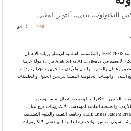
 للتكنولوجيا بدبي.. أكتوبر المقبل
3٬685
2 دقائق
أعلنت الجمعية العلمية لمهندسي الإلكترونيات بالتعاون مع IEEE TEMS والمؤسسة العالمية للإبتكار وريادة الأعمال
GIE اليوم عن انْطِلاق تحدي العرب لإنترنت الأشياء والذكاء الإصطناعي Arab IoT & AI Challenge في 11 دولة عربية
ين وعمان والمغرب ولبنان والأردن والبحرين والجزائر، وذلك
المدني والهيئات الحكومية المعنية بترسيخ الحلول والتطبيقات
لبحث العلمي والتكنولوجيا وجمعية اتصال بمصر، ومعهد
لأردن، والجمعية العلمية لمهندسي الالكترونيات فرع لبنان،
والجمعية العلمية لمهندسي الالكترونيات بالمغرب و IEEE Ensias Student Branch، وجامعة التقنية والعلوم التطبيقية
شن سيتي بتونس ، والجمعية العلمية لمهندسي الالكترونيات