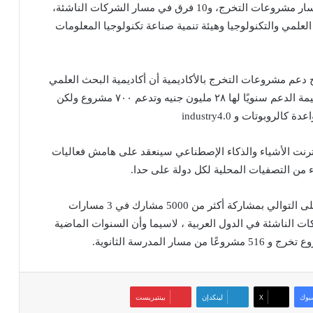
فريقا من مسار مشروعات المدارس، و109 فرق في مسار مشروعات التخرج، و10 فرق في مسار الشركات الناشئة،
علمي والتكنولوجيا وهيئة تنمية صناعة تكنولوجيا المعلومات
عم مشروعات التخرج بالأكاديمية أن أكاديمية البحث العلمي
لا يتوقف دعمها للمشروعات الفردية فقط والتى يبلغ قيمة الدعم سنويًا لها ٢٨ مليون جنيه وتدعم ٧٠٠ مشروع ولكن
بوتات و industry4.0
إنترنت الأشياء والذكاء الإصطناعي سينعقد على هامش فعاليات
ء من التصفيات المحلية لكل دولة على حدا.
يذكر أن التحدي ينعقد خلال عام 2022 للعام السادس على التوالي بمشاركة أكثر من 5000 مشارك في 3 مسارات
الناشئة في الدول العربية ، لاسيما وأن السنوات الماضية
بوك
‫X
لينكدإن
بينتيريست