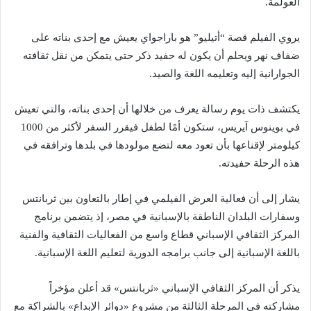
العولمة.
يروي الفيلم قصة “أتيليو” هو باراجواي يعيش مع إحدى بناته على
ضفاف نهر ويحلم أن يكون له حفيد ذكر حتى يتمكن من نقل ثقافته
الجوارانية إليه وتعليمه اللغة والصيد.
يكتشف ذات يوم رسالة يعرف من خلالها أن إحدى بناته، والتي تعيش
في بوينوس آيريس، ستكون أمًا لطفل فيقرر السفر لأكثر من 1000
كيلومتر لإقناعها بأن تعود معه لتضع مولودها في بلدها وترافقه في
هذه الرحلة حفيدته.
يشار إلى أن فعالية العرض الفيلمي في إطار بالتعاون بين ثربانتس
وسفارات البلدان الناطقة بالإسبانية في مصر، إذ يتضمن برنامج
المركز الثقافي الإسباني قطاع واسع من الفعاليات الثقافية والفنية
باللغة الإسبانية إلى جانب برامجه الدورية لتعليم اللغة الإسبانية.
يذكر أن المركز الثقافي الإسباني «ثربانتس» قد أعلن مؤخراً
مشاركته في المرحلة الثالثة من مشروع «دوائر الإبداع» بالشراكة مع