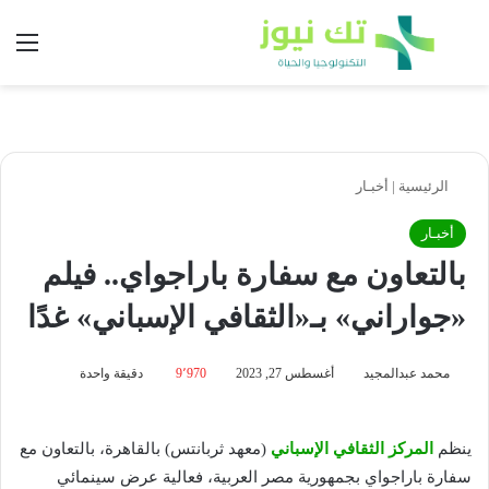
بحث عن
الق
الرئيسية
|
أخبـار
أخبـار
بالتعاون مع سفارة باراجواي.. فيلم
«جواراني» بـ«الثقافي الإسباني» غدًا
محمد عبدالمجيد
أغسطس 27, 2023
9٬970
دقيقة واحدة
ينظم
المركز الثقافي الإسباني
(معهد ثربانتس) بالقاهرة، بالتعاون مع
سفارة باراجواي بجمهورية مصر العربية، فعالية عرض سينمائي