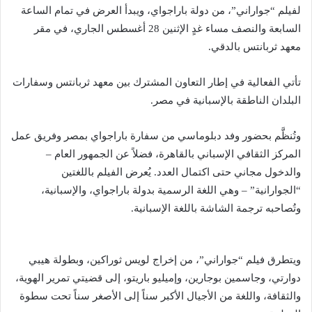
لفيلم “جواراني”، من دولة باراجواي، ويبدأ العرض في تمام الساعة
السابعة والنصف مساء غدٍ الإثنين 28 أغسطس الجاري، في مقر
معهد ثربانتس بالدقي.
تأتي الفعالية في إطار التعاون المشترك بين معهد ثربانتس وسفارات
البلدان الناطقة بالإسبانية في مصر.
وتُنظَّم بحضور وفد دبلوماسي من سفارة باراجواي بمصر وفريق عمل
المركز الثقافي الإسباني بالقاهرة، فضلاً عن الجمهور العام –
والدخول مجاني حتى اكتمال العدد. يُعرض الفيلم باللغتين
“الجوارانية” – وهي اللغة الرسمية بدولة باراجواي، والإسبانية،
وتُصاحبه ترجمة الشاشة باللغة الإسبانية.
ويتطرق فيلم “جواراني”، من إخراج لويس ثوراكين، وبطولة هيبي
دوارتي، وجاسمين بوجارين، وإميليو باريتو، إلى قضيتي تمرير الهوية،
والثقافة، واللغة من الأجيال الأكبر سناً إلى الأصغر سناً تحت سطوة