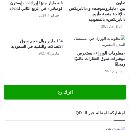
تعاون
4.8 مليار جنيهًا إيرادات «إيسترن
بين «مايكروسوفت» و«داتابريكس
كومباني» في الربع الثاني لـ2023
» لإتاحة منصة «أزور
فبراير 4, 2024
داتابريكس» بالسعودية
أبريل 19, 2025
154 مليار ريال حجم سوق
الاتصالات والتقنية في السعودية
«معلومات الوزراء» يستعرض
مارس 8, 2023
مؤشرات سوق العقارات عالميًا
ومحليًا
يناير 2, 2023
اترك رد
لمشاركة المقالة عبر الـ QR