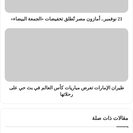
البيضاء»
21 نوفمبر.. أمازون مصر تُطلق تخفيضات «الجمعة البيضاء»
طيران
الإمارات
تعرض
مباريات
كأس
العالم
في
بث
حي
على
طيران الإمارات تعرض مباريات كأس العالم في بث حي على
رحلاتها
رحلاتها
مقالات ذات صلة