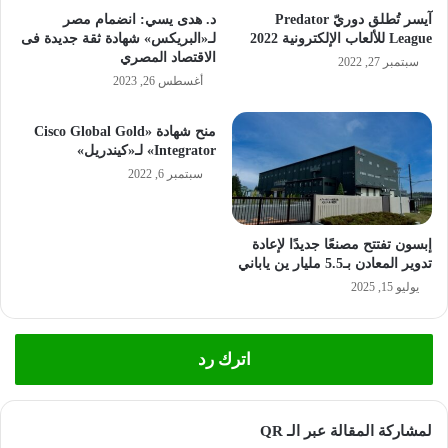
آيسر تُطلق دوريّ Predator
د. هدى يسي: انضمام مصر
League للألعاب الإلكترونية 2022
لـ«البريكس» شهادة ثقة جديدة فى
الاقتصاد المصري
سبتمبر 27, 2022
أغسطس 26, 2023
منح شهادة «Cisco Global Gold
Integrator» لـ«كيندريل»
سبتمبر 6, 2022
إبسون تفتتح مصنعًا جديدًا لإعادة
تدوير المعادن بـ5.5 مليار ين ياباني
يوليو 15, 2025
اترك رد
لمشاركة المقالة عبر الـ QR