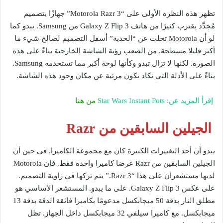
تظهر هذه النظرة الأولى على “Motorola Razr 3” جهازًا بتصميم
مُجدَّد يقترب كثيرًا من هاتف Galaxy Z Flip 3 من Samsung. يبدو كما
لو أن Motorola تخلت عن “الحدبة” أسفل التصميم لصالح شيء ما
أكثر قليلا مسطحة. من الصعب رؤية الشاشة الخارجية بناءً على هذه
الصورة. لكنها لا تزال تبدو وكأنها لوحة أكبر مما تستخدمه Samsung.
بناءً على الأدلة التي تكاد تكون مرئية عن مكان وجود هذه الشاشة.
إقرأ المزيد عن: Star Wars Instant Pots
من هنا
الجيلين السابقين من Razr
يبدو أن أحد التغييرات الكبيرة كان مع مجموعة الكاميرا. في حين أن
الجيلين السابقين من Razr عرضا كاميرا واحدة فقط. فإن Motorola
لديها مستشعران على هذا “Razr 3.” يتم تركها في زاوية التصميم.
على عكس Galaxy Z Flip 3. على ما يبدو. المستشعر الأساسي هو
مطلق النار بدقة 50 ميجابكسل مدعومًا بكاميرا فائقة الدقة بدقة 13
ميجابكسل. مع كاميرا سيلفي 32 ميجابكسل داخل الجهاز. تظل