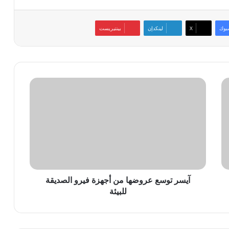
بوك
‫X
لينكدإن
بينتيريست
آيسر
توسع
عروضها
من
أجهزة
فيرو
الصديقة
للبيئة
آيسر توسع عروضها من أجهزة فيرو الصديقة
للبيئة