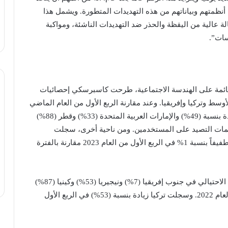
نظمتهم وبياناتهم من هذه التهديدات المتطورة. ويشمل هذا
حالة عالية من اليقظة والحذر ضد التهديدات الناشئة، ومواكبة
سات”.
لقائمة على الهندسة الاجتماعية، طرحت كاسبرسكي إحصائيات
سط وتركيا وإفريقيا. وعند مقارنة الربع الأول من العام الماضي
2022 بمثيله من العام 2023، فتبين أن مصر شهدت زيادة بنسبة (49%) والإمارات العربية المتحدة (33%) وقطر (88%)
كويت (27%) والبحرين (20%) في هجمات التصيد على المستخدمين. ومن ناحية أخرى، سجلت
هجمات التصيد في المملكة العربية السعودية انخفاضاً طفيفاً بنسبة 1% في الربع الأول من العام 2023 مقارنة بالفترة
وعلى مستوى القارة الإفريقية، ارتفعت هجمات التصيد الاحتيالي في جنوب إفريقيا (7%) ونيجيريا (53%) وكينيا (87%)
في الربع الأول من العام 2023 مقارنة بالربع الأول من العام 2022. وسجلت تركيا زيادة بنسبة (53%) في الربع الأول