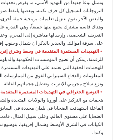
وتمثل نوعاً جديداً من التهديد الأمني، ما يفرض تحدي
التروجانات لتسجيل كل حرف تكتبه، وبعضها يلتقط صوراً
والبعض الآخر يقوم بتنزيل تعليمات برمجية خبيثة أخرى،
وهناك قاسم مشترك يجمع بينها جميعاً، وهي القدرة عل
التعريف الشخصية، وإرسالها مباشرة إلى المجرم. وعندم
على سرقة أموالك. والجدير بالذكر أن شمال وجنوب إفري
• التهديدات المستمرة المتقدمة في وسط وشرق إفريق
للرقمنة، يمكن أن تصبح المؤسسات الحكومية والدبلوماس
للهجمات الخفية التي تعتمد على التهديدات المستمرة ا
المعلومات والدفاع السيبراني القوي من الممارسات ال
ونزع سلاح مجرمي الإنترنت وتعطيل هجماتهم القاتلة.
• التوسع الجغرافي في التهديدات المستمرة المتقدمة:
هجمات مع التركيز على أوروبا والولايات المتحدة وال
الفاعلة استهدفت الضحايا في بلدان محددة في السابق، 
الكيانات في الشرق الأوسط وشمال إفريقيا، بتوسيع نش
وكندا.