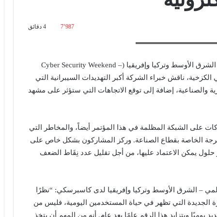
7٬987
4 دقائق
وتركيا وإفريقيا لدى كاسبرسكي
خلال الملتقى السنوي الثامن للأمن السيبراني لمنطقة الشرق الأوسط وتركيا وإفريقيا (Cyber Security Weekend –
الكزخية، ناقش خبراء الشركة أكبر التهديدات السيبرانية التي
 والصناعية، إضافة إلى توقع الاتجاهات التي ستؤثر على مشهد
ركات على الشبكة المظلمة في هذا المؤتمر أيضاً، والمخاطر التي
الحرجة الخاصة بقطاع الصناعة. وركز المشاركون بشكل خاص على
لول يمكن الاعتماد عليها، من أجل تقليل عدد نِقَاط الضعف
مي – الشرق الأوسط وتركيا وإفريقيا لدى كاسبرسكي: “نظرًا
 الجديدة التي تظهر في حياة المستخدمين اليومية، فليس من
 أكثر من 400،000 ملف خبيث جديد يوميًا ويتزايد هذا الرقم عامًا بعد عام. أنه من المهم أن يتخذ