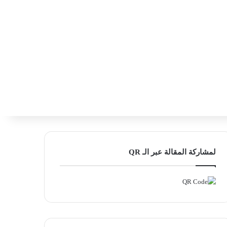
‫X
فيسبوك
لينكدإن
انستقرام
بحث ع
إضافة عمود
لمشاركة المقالة عبر الـ QR