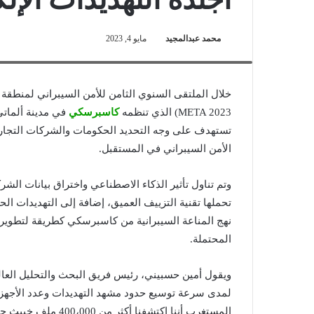
محمد عبدالمجيد
مايو 4, 2023
أمين حسبيني- رئيس فريق البحث والتحليل العالمي – الشرق الأوسط 
META 2023) الذي تنظمه
كاسبرسكي
في مدينة ألماتي 
تستهدف على وجه التحديد الحكومات والشركات التجارية
الأمن السيبراني في المستقبل.
وتم تناول تأثير الذكاء الاصطناعي واختراق بيانات الش
تحملها تقنية التزييف العميق، إضافة إلى التهديدات 
نهج المناعة السيبرانية من كاسبرسكي كطريقة لتطوير ح
المحتملة.
ويقول أمين حسبيني، رئيس فريق البحث والتحليل العال
لمدى سرعة توسيع حدود مشهد التهديدات وعدد الأجهزة
المستغرب أننا اكتشفنا