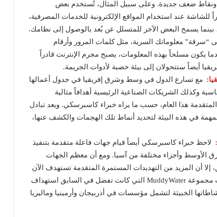
ات ونقاط ضعف جديدة. وعلى سبيل المثال، تُستخدم بعض
 للشاشة عند استخدام المواقع الإلكترونية للخدمات المصرفية،
 بينما يسمح البعض الآخر للمتسلل عن بُعد بالوصول إلى نظامك.
ى “سرقة” معلوماتك السرية، مثل كلمات المرور وأرقام
ا يكون مسلحاً بهذه المعلومات، يصبح مجرم الإنترنت قادراً
قيا أيضاً ستتحولان إلى بيئة خصبة لأدوات الجريمة.
يا:
مع تسارع الدول في وسط وشرق إفريقيا في جدول أعمالها
ية وكذلك الشريكات الصناعية الرئيسية أهدافاً مثالية
لمتقدمة هذا العام، حسب ما يراه خبراء كاسبرسكي. ويعد تبادل
مهمة في هذه البيئة لتحديد أنماط تلك الهجمات والكشف عنها،
لاحظ خبراء كاسبرسكي أيضاً قيام جهات فاعلة متقدمة بتنفيذ
شرق الأوسط وأجزاء مختلفة من آسيا. ومع أن معظم الجهات
إلا أن المزيد من التهديدات المستمرة المتقدمة تستهدف الآن
الضحايا على مستوى العالم. وعلى سبيل المثال، قامت مجموعة MuddyWater التي كانت تفضل في السابق استهداف
اطاتها الخبيثة لتشمل مؤسسات في أذربيجان وأرمينيا وماليزيا