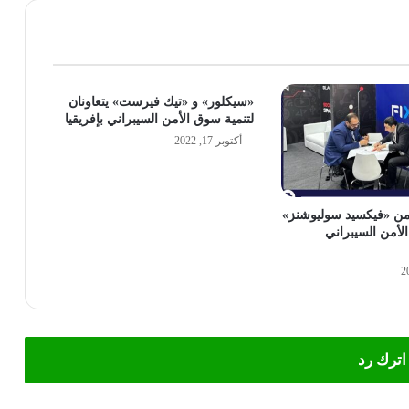
«سيكلور» و «تيك فيرست» يتعاونان
لتنمية سوق الأمن السيبراني بإفريقيا
أكتوبر 17, 2022
من «فيكسيد سوليوشنز»
لأمن السيبراني
اترك رد