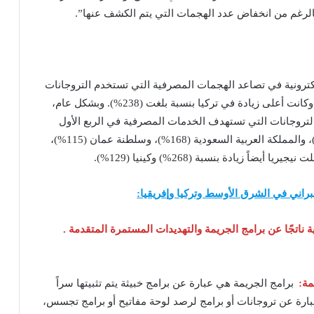
بالرغم من انخفاض عدد الهجمات التي يتم الكشف عنها”.
كترونية في تصاعد الهجمات المصرفية التي تستخدم التروجانات
الخبيثة في الربع الأول 2023 مقارنة بالربع الأول 2022. وكانت أعلى زيادة في تركيا بنسبة بلغت (238%). وبشكل عام،
روجانات التي تستهدف الخدمات المصرفية في الربع الأول
2023، ووصلت في الكويت إلى (218%)، ومصر (186%)، والمملكة العربية السعودية (168%)، وسلطنة عمان (115%)،
راني في الشرق الأوسط وتركيا وإفريقيا:
ية ناتجًا عن برامج الجريمة والتهديدات المستمرة المتقدمة .
مة:
برامج الجريمة هي عبارة عن برامج خبيثة يتم تثبيتها سراً
بارة عن تروجانات أو برامج لرصد لوحة مفاتيح أو برامج تجسس،