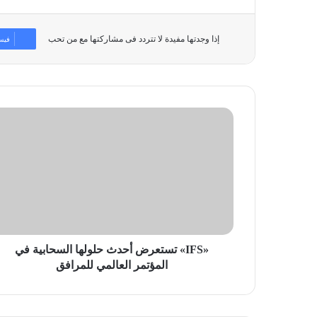
إذا وجدتها مفيدة لا تتردد فى مشاركتها مع من تحب
فيس
«IFS»
تستعرض
أحدث
حلولها
السحابية
في
المؤتمر
العالمي
للمرافق
«IFS» تستعرض أحدث حلولها السحابية في
المؤتمر العالمي للمرافق