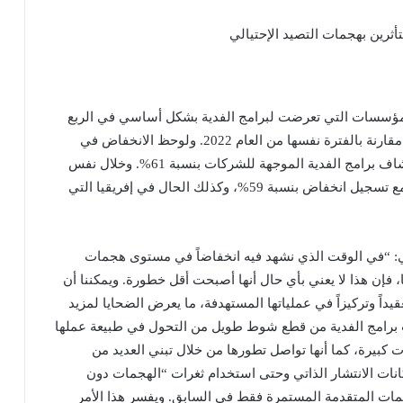
ثرين بهجمات التصيد الإحتيالي
مؤسسات التي تعرضت لبرامج الفدية بشكل أساسي في الربع
الأول 2023 في منطقة الشرق الأوسط وشمال إفريقيا مقارنة بالفترة نفسها من العام 2022. ولوحظ الانخفاض في
منطقة الشرق الأوسط، حيث انخفض عدد عمليات اكتشاف برامج الفدية الموجهة للشركات بنسبة 61%. وخلال نفس
الفترة، انخفضت أيضاً هجمات برامج الفدية في تركيا، مع تسجيل انخفاض بنسبة 59%، وكذلك الحال في إفريقيا التي
: “في الوقت الذي نشهد فيه انخفاضاً في مستوى هجمات
 فإن هذا لا يعني بأي حال أنها أصبحت أقل خطورة. ويمكننا أن
قيداً وتركيزاً في عملياتها المستهدفة، ما يعرض الضحايا لمزيد
ت برامج الفدية من قطع شوط طويل من التحول في طبيعة عملها
بيرة، كما أنها تواصل تطورها من خلال تبني العديد من
كانات الانتشار الذاتي وحتى استخدام ثغرات “الهجمات دون
جمات المتقدمة المستمرة فقط في السابق. ويفسر هذا الأمر