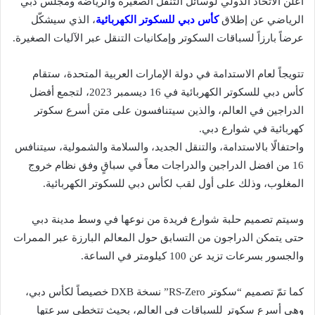
أعلن الاتحاد الدولي لوسائل التنقّل الصغيرة والرياضة ومجلس دبي
الرياضي عن إطلاق
كأس دبي للسكوتر الكهربائية
، الذي سيشكّل
عرضاً بارزاً لسباقات السكوتر وإمكانيات التنقل عبر الآليات الصغيرة.
تتويجاً لعام الاستدامة في دولة الإمارات العربية المتحدة، ستقام
كأس دبي للسكوتر الكهربائية في 16 ديسمبر 2023، لتجمع أفضل
الدراجين في العالم، والذين سيتنافسون على متن أسرع سكوتر
كهربائية في شوارع دبي.
واحتفالًا بالاستدامة، والتنقل الجديد، والسلامة والشمولية، سيتنافس
16 من افضل الدراجين والدراجات معاً في سباقٍ وفق نظام خروج
المغلوب، وذلك على أول لقب لكأس دبي للسكوتر الكهربائية.
وسيتم تصميم حلبة شوارع فريدة من نوعها في وسط مدينة دبي
حتى يتمكن الدراجون من التسابق حول المعالم البارزة عبر الممرات
والجسور بسرعات تزيد عن 100 كيلومتر في الساعة.
كما تمّ تصميم “سكوتر RS-Zero” نسخة DXB خصيصاً لكأس دبي،
وهي أسرع سكوتر للسباقات في العالم، بحيث تتخطى سرعتها