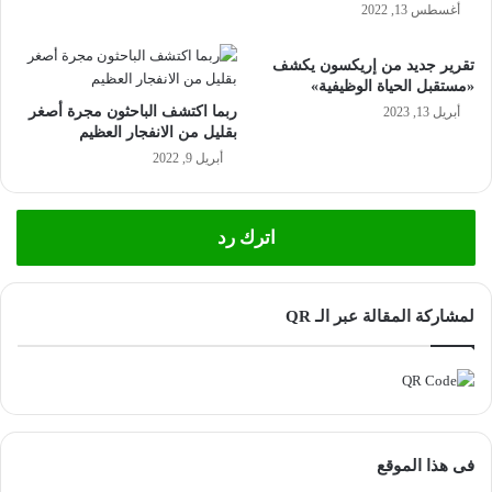
ت
ل
أغسطس 13, 2022
ن
ف
ز
ع
تقرير جديد من إريكسون يكشف
ي
ا
«مستقبل الحياة الوظيفية»
ل
ل
ربما اكتشف الباحثون مجرة أصغر
أبريل 13, 2023
ع
ي
بقليل من الانفجار العظيم
ل
ا
أبريل 9, 2022
ى
ت
«
«
A
2
p
0
اترك رد
p
2
G
3
a
لمشاركة المقالة عبر الـ QR
l
l
C
e
r
r
e
y
a
H
t
U
i
فى هذا الموقع
A
v