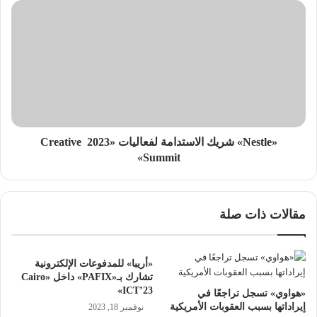
n
«
g
N
e
e
r
s
»
t
ي
l
ح
e
ق
»
ق
ش
6
ر
«Nestle» شريك الاستدامة لفعاليات «2023 Creative
م
ي
Summit»
ل
ك
ا
ا
ي
ل
مقالات ذات صلة
ي
ا
ن
س
ع
ت
م
د
«أريبا» للمدفوعات الإلكترونية
ل
ا
تشارك بـ«PAFIX» داخل «Cairo
ي
م
ICT’23»
«هواوي» تسجل تراجعًا في
ة
ة
إيراداتها بسبب العقوبات الأمريكية
نوفمبر 18, 2023