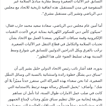
التسابق عبر الآليات الصغيرة وسط مقاربة مبادئ السلامة غير
المنقوصة في مدن المستقبل. هذه اتفاقية تاريخية للاتحاد مع مجلس
دبي الرياضي وتشير إلى مستقبل مشرق”.
أما أمين عام مجلس دبي الرياضي، سعادة سعيد محمد حارب فقال:
“سيكون كأس دبي للسكوتر الكهربائية بمثابة عرضٍ لأحدث التقنيات
الإلكترونية وقمة سباقات السكوتر. يسعدنا العمل مع الاتحاد بشأن
تحديات السلامة والتكامل في قطاع التنقل عبر الآليات الصغيرة.
نرحّب بالفرق وبكل الدراجين الدوليين للتسابق في شوارع وسط
المدينة بهدف تسليط الضوء على هذا التطور”.
بدوره، فقد أشار نائب رئيس الاتحاد الدولي خليل بشير إلى أن
“سباق دبي يشكّل خطوة رائدة واستثنائية بالنسبة الى وسائل التنقّل
الصغيرة، لذا نحن سعداء بهذه الشراكة التي ستفرز حدثاً مميّزاً بلا أي
شك”. وأضاف: “يحمل السباق رسالة مهمة ترتبط بالاستدامة التي
كانت في صلب عمل الامارات طوال السنة، لذا نأمل ان نساهم
بطريقة إيجابية من خلال تنظيم سباق شيّق وجذاب لإمتاع الجمهور
الذي سشيكتشف نوعاً جديداً من السباقات العالمية التي سعينا منذ