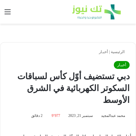
بحث عن
الق
الرئيسية
|
أخبـار
أخبـار
دبي تستضيف أوّل كأس لسباقات
السكوتر الكهربائية في الشرق
الأوسط
محمد عبدالمجيد
سبتمبر 21, 2023
9٬977
2 دقائق