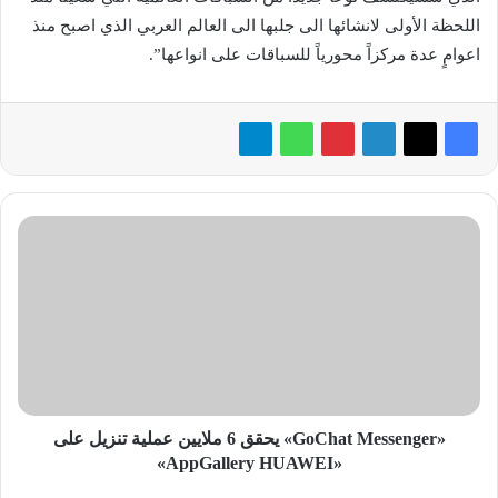
اللحظة الأولى لانشائها الى جلبها الى العالم العربي الذي اصبح منذ
اعوامٍ عدة مركزاً محورياً للسباقات على انواعها”.
«
G
o
C
h
a
t
M
e
s
«GoChat Messenger» يحقق 6 ملايين عملية تنزيل على
s
«AppGallery HUAWEI»
e