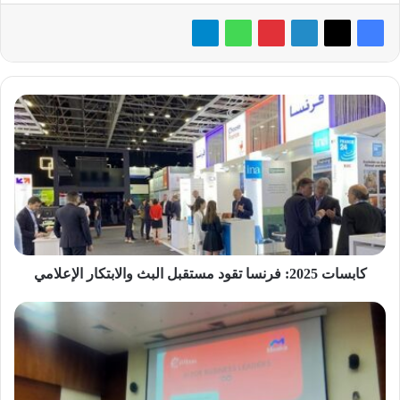
كابسات
2025:
فرنسا
تقود
مستقبل
البث
والابتكار
الإعلامي
كابسات 2025: فرنسا تقود مستقبل البث والابتكار الإعلامي
«اتصال»
تُطلق
برنامجًا
شاملًا
لدعم