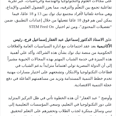
على مجالات العلوم والتكنولوجيا والهندسة والرياضيات، عبر تجربة
تفاعلية تجمع بين التعلّم والترفيه، مما يعزز الفضول العلمي والإبداع،
وهي متاحة تلقائيا لأفراد مجتمع تيك توك بين 13 و 18 عامًا، فيما
يمكن لمن هم فوق 18 عامًا تفعيلها من خلال إعدادات التطبيق، ضمن
“تفضيلات المحتوى”، ومن ثم اختيار. STEM Feed On
علق
الاستاذ الدكتور إسماعيل عبد الغفار إسماعيل فرج، رئيس
الأكاديمية
بعد عقد اجتماعات مع ادارة السياسيات العامة والعلاقات
الحكومية من منصة تيك توك بشأن هذه الشراكة، وأكد علي أهمية
هذه الميزة في خدمة الشباب المهتم بهذه المجالات الحيوية مشيراً
إلى أن الدولة المصرية تولي اهتماماً متزايداً بدعم الشباب في
قطاعات التكنولوجيا والابتكار، وتشجعهم على اختيار مسارات مهنية
تخدم خطط التنمية المستدامة وتزيد من مساهمتهم الفاعلة في دفع
عجلة التنمية الاقتصادية.
وأوضح ” عبد الغفار” أن هذه الخطوة تأتي في ظل التركيز المتزايد
على دور التكنولوجيا في التعليم، وسعي المؤسسات التعليمية إلى
تبني وسائل مبتكرة لجذب الطلاب وتحفيزهم على التعلم لتحقيق