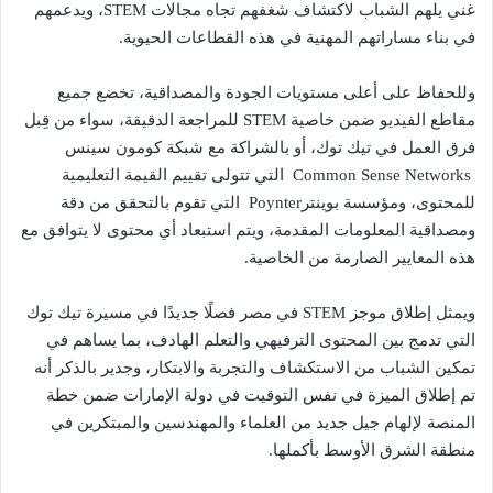
غني يلهم الشباب لاكتشاف شغفهم تجاه مجالات STEM، ويدعمهم
في بناء مساراتهم المهنية في هذه القطاعات الحيوية.
وللحفاظ على أعلى مستويات الجودة والمصداقية، تخضع جميع
مقاطع الفيديو ضمن خاصية STEM للمراجعة الدقيقة، سواء من قِبل
فرق العمل في تيك توك، أو بالشراكة مع شبكة كومون سينس
Common Sense Networks التي تتولى تقييم القيمة التعليمية
للمحتوى، ومؤسسة بوينترPoynter التي تقوم بالتحقق من دقة
ومصداقية المعلومات المقدمة، ويتم استبعاد أي محتوى لا يتوافق مع
هذه المعايير الصارمة من الخاصية.
ويمثل إطلاق موجز STEM في مصر فصلًا جديدًا في مسيرة تيك توك
التي تدمج بين المحتوى الترفيهي والتعلم الهادف، بما يساهم في
تمكين الشباب من الاستكشاف والتجربة والابتكار، وجدير بالذكر أنه
تم إطلاق الميزة في نفس التوقيت في دولة الإمارات ضمن خطة
المنصة لإلهام جيل جديد من العلماء والمهندسين والمبتكرين في
منطقة الشرق الأوسط بأكملها.