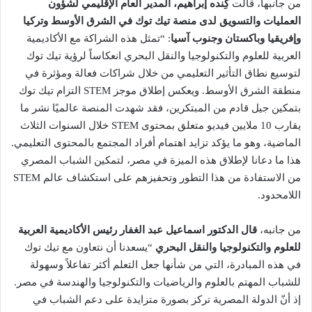
من جانبها، قالت
كِنده إبراهيم، المدير العام الإقليمي لشؤون
العمليات والتسويق لدى منصة تيك توك في الشرق الأوسط وتركيا
وإفريقيا وباكستان وجنوب آسيا
: “تمثل هذه الشراكة مع الأكاديمية
العربية للعلوم والتكنولوجيا والنقل البحري انعكاساً لرؤية تيك توك
لتوسيع نطاق التأثير التعليمي من خلال شراكات فعالة ومؤثرة في
منطقة الشرق الأوسط. ويعكس إطلاق موجز STEM التزام تيك توك
بتمكين جيل قادم من المبتكرين، فقد شهدت المنصة عالميًا نشر ما
يقارب 10 ملايين فيديو متعلق بمحتوى STEM خلال السنوات الثلاث
الماضية، وهو ما يؤكد تزايد اهتمام أفراد المجتمع بالمحتوى التعليمي.
هذا ما دعانا لإطلاق هذه الميزة في مصر، لتمكين الشباب المصري
من الاستفادة من هذا التطور وتحفيزهم على استكشاف عالم STEM
اللامحدود.
من جانبه،
قال الدكتور اسماعيل عبد الغفار رئيس الأكاديمية العربية
للعلوم والتكنولوجيا والنقل البحري
“يسعدنا أن نتعاون مع تيك توك
في هذه المبادرة، التي من شأنها جعل التعلم أكثر تفاعلاً وسهولة
للشباب المهتم بالعلوم والرياضيات والتكنولوجيا والهندسة في مصر.
إذ أنّ الدولة المصرية تركز بصورة متزايدة على دعم الشباب في