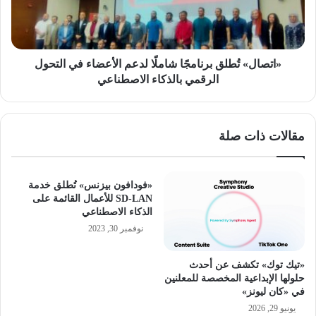
الأعضاء
في
التحول
الرقمي
بالذكاء
«اتصال» تُطلق برنامجًا شاملًا لدعم الأعضاء في التحول
الاصطناعي
الرقمي بالذكاء الاصطناعي
مقالات ذات صلة
«فودافون بيزنس» تُطلق خدمة
SD-LAN للأعمال القائمة على
الذكاء الاصطناعي
نوفمبر 30, 2023
«تيك توك» تكشف عن أحدث
حلولها الإبداعية المخصصة للمعلنين
في «كان ليونز»
يونيو 29, 2026