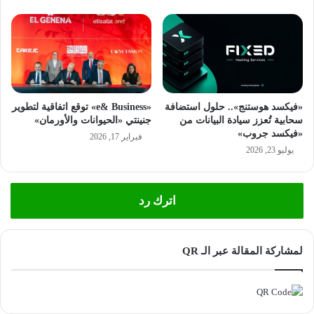
«فيكسد هوستنج».. حلول استضافة
«e& Business» توقع اتفاقية لتطوير
سحابية تُعزز سيادة البيانات من
جنينتي «الحيوانات والأورمان»
«فيكسد جروب»
فبراير 17, 2026
يوليو 23, 2026
اترك رد
لمشاركة المقالة عبر الـ QR