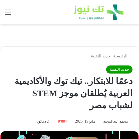
بحث عن
الق
الرئيسية
|
جديد التقنية
جديد التقنية
دعمًا للابتكار.. تيك توك والأكاديمية
العربية يُطلقان موجز STEM
لشباب مصر
محمد عبدالمجيد
مايو 15, 2025
9٬884
2 دقائق