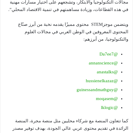
مجالات التكنولوجيا والابتكار، وتشجعهم على اختيار مسارات مهنية
في هذه القطاعات، وزيادة مساهمتهم في تنمية الاقتصاد المحلي”.
ويتضمن موجزSTEM محتوى مميزًا يقدمه نخبة من أبرز صنّاع
المحتوى المعروفين في الوطن العربي في مجالات العلوم
والتكنولوجيا، من أبرزهم:
@Da7ee7
@annanscience
@anastalks
@hussienelkazaz
@guinessandmathguy
@moqasem
@lklogic
كما تتعاون المنصة مع شركاء محليين مثل منصة مجرة، المنصة
الرائدة في تقديم محتوى عربي عالي الجودة، بهدف توفير مصدر