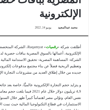
الإلكترونية
محمد عبدالمجيد
يونيو 14, 2022
الدكتور أحمد صابر- رئيس مجلس الإدارة والعضو المنتدب لشركة "رقم
أطلقت شركة «
رقميات
» Raqamyat، الشركة ا
الإلكترونية، أعمالها بالسوق المصرية بباقات حصرية لد
الشركة- المساهمة المصرية- تحقيق الاستدامة المالي
وتعظيم الربحية فضلاً عن بناء مجتمع مدفوعات إلكتر
جديده من خلال إطلاق العديد من مشروعات التجارة الإل
و يتزايد حجم التجارة الإلكترونية عالميًّا، خاصة بعد جا
نفس العام، وتوّلي مصر اهتماماً كبيراً ظهر خلال السنو