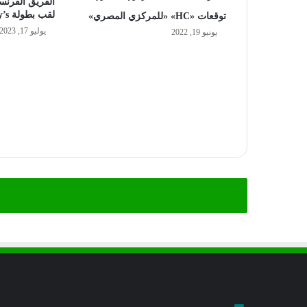
لقب بطولة Tom Clancy’s
توقعات «HC» «للمركزي المصري»
يوليو 17, 2023
يونيو 19, 2022