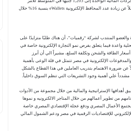
مقابل 159 مليون دولار بنهاية2021، و بلغت متوسط الحركات المالية الواحدة إلى 1,203 جنيها في المتوسط للأمر
الشرائي الواحد من خلال متاجر التجارة الإلكترونية، فضلاً عن زيادة عدد المحافظ الإلكترونية eWallets بنسبة 16% خلال
والعضو المنتدب لشركة “رقميات”، أن هناك طلبًا متزايدًا على
لية واعدة فيما يتعلق بفرص نمو التجارة الإلكترونية خاصة في
سعار الطاقة والشحن وتكلفة السلع، مشيراً الي أن أبرز
ة والمدفوعات الإلكترونية في مصر تتمثل في قلة الوعى بأهمية
اً عن ضرورة الاهتمام بتدريب العاملين في هذا القطاع بالشكل
دداً علي أهمية وجود التشريعات التي تنظم السوق داخلياً.
أهدافها الإستراتيجية والمالية من خلال مجموعة من الأدوات
جامهم من تطوير أعمالهم من خلال المتاجر الالكترونيه و نموها
جتمع الأعمال المصري ودفع عجلة الإقتصادي المصري خاصة
إلكتروني للإقتصاديات الرقمية في مصر ودعم الشمول المالي