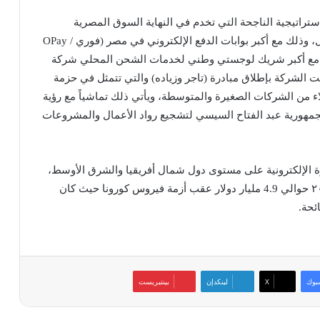
ستراتيجية الناجحة التي تخدم في النهاية السوق المصرية
وينعكس علي مستوي الخدمات المقدم لمجتمع الأعمال، وذلك مع أكبر بوابات الدفع الإلكتروني في مصر (فوري / OPay
تها مع أكبر شريك لوجستي وطني لخدمات الشحن المحلي شركة
 الشركة بإطلاق مبادرة (تاجر وزياده) والتي تتمثل في حزمة
لاء من الشركات الصغيرة والمتوسطة، ويأتي ذلك تماشياً مع رؤية
جمهورية عبد الفتاح السيسي لتشجيع رواد الأعمال والمشروعات
رة الإلكترونية على مستوى دول شمال أفريقيا والشرق الأوسط،
حيث بلغ حجم التجارة الإلكترونية في مصر في عام ٢٠٢١ حوالي 4.9 مليار دولار عقب أزمة فيروس كورونا حيث كان
بوك
‫X
لينكدإن
بينتيريست