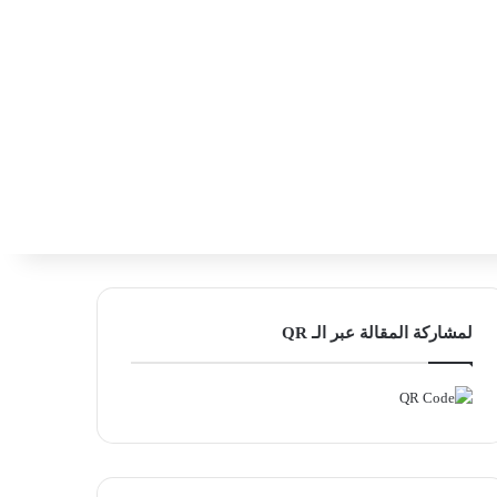
‫X
فيسبوك
لينكدإن
انستقرام
بحث ع
إضافة عمود
لمشاركة المقالة عبر الـ QR