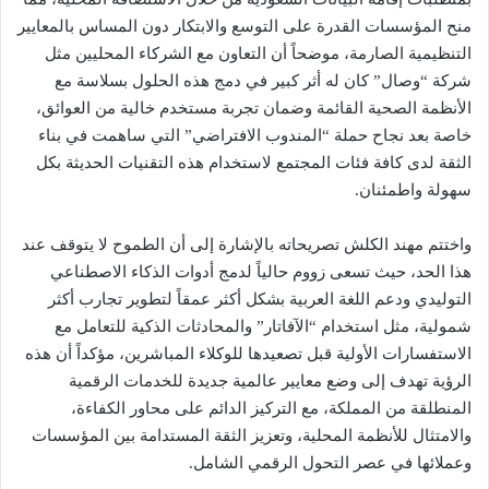
منح المؤسسات القدرة على التوسع والابتكار دون المساس بالمعايير
التنظيمية الصارمة، موضحاً أن التعاون مع الشركاء المحليين مثل
شركة “وصال” كان له أثر كبير في دمج هذه الحلول بسلاسة مع
الأنظمة الصحية القائمة وضمان تجربة مستخدم خالية من العوائق،
خاصة بعد نجاح حملة “المندوب الافتراضي” التي ساهمت في بناء
الثقة لدى كافة فئات المجتمع لاستخدام هذه التقنيات الحديثة بكل
سهولة واطمئنان.
واختتم مهند الكلش تصريحاته بالإشارة إلى أن الطموح لا يتوقف عند
هذا الحد، حيث تسعى زووم حالياً لدمج أدوات الذكاء الاصطناعي
التوليدي ودعم اللغة العربية بشكل أكثر عمقاً لتطوير تجارب أكثر
شمولية، مثل استخدام “الآفاتار” والمحادثات الذكية للتعامل مع
الاستفسارات الأولية قبل تصعيدها للوكلاء المباشرين، مؤكداً أن هذه
الرؤية تهدف إلى وضع معايير عالمية جديدة للخدمات الرقمية
المنطلقة من المملكة، مع التركيز الدائم على محاور الكفاءة،
والامتثال للأنظمة المحلية، وتعزيز الثقة المستدامة بين المؤسسات
وعملائها في عصر التحول الرقمي الشامل.