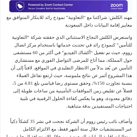
مهند الكلش: شراكتنا مع “التعاونية” نموذج رائد للابتكار المتوافق مع
معايير إقامة البيانات داخل السعودية
واستعرض الكلش النجاح الاستثنائي الذي حققته شركة “التعاونية
للتأمين” كنموذج رائد في تحديث خدماتها باستخدام مركز اتصال
زووم، حيث تم تفعيل “أكشاك الفيديو” في أكثر من 60 مستشفى
حول المملكة، مما أتاح للمرضى التواصل الفوري مع مستشاري
التأمين عن بُعد بدلاً من الانتظار التقليدي في المواقع، لافتاً إلى أن
هذا المشروع أثمر عن نتائج ملموسة، حيث ارتفع تفاعل العملاء
بنسبة تجاوزت 150%، وحقق مستوى رضا قياسي بلغ 4.81 من 5،
فضلاً عن تقليص زمن الموافقات التأمينية من ساعات طويلة إلى
دقائق معدودة، وهو ما يعكس كفاءة الحلول الرقمية في تلبية
احتياجات المستفيدين بدقة متناهية.
وأضاف نائب رئيس زووم أن الشركة نجحت في نشر 35 كشكاً ذكياً
عبر المستشفيات خلال ستة أشهر فقط، مع الالتزام الكامل
بمتطلبات إقامة البيانات السعودية من خلال الاستضافة المحلية، مما