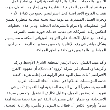
التأمين والخدمات المالية والرعاية الصحية إلى تبني نماذج عمل
مرنة تتجاوز الحدود الجغرافية التقليدية. وفي إطار هذا التحول، برزت
تقنيات الفروع الافتراضية كحل استراتيجي يجمع بين كفاءة الأداء
وتجربة العميل المتميزة، مدعومة ببنية تحتية سحابية متطورة تضمن
أمن المعلومات والالتزام بالتشريعات المحلية. وتأتي هذه الخطوات
لتعكس رغبة الشركات في تقديم خدمات فورية تتسم بالسرعة
والدقة، مع تقليل الاعتماد على التواجد الفيزيائي المكثف، مما يسهم
بشكل مباشر في رفع الإنتاجية وتحسين مستويات الرضا العام لدى
المواطنين والمقيمين في كافة مناطق المملكة.
وأكد مهند الكلش، نائب الرئيس لمنطقة الشرق الأوسط وتركيا
وأفريقيا وباكستان في شركة “زووم” (Zoom)، أن مفهوم “الفرع
الافتراضي” بات يمثل اليوم حجر الزاوية في إعادة تعريف كيفية
خدمة المؤسسات لعملائها في مختلف أنحاء المملكة العربية
السعودية، مشيراً إلى أن القيمة الحقيقية لهذا النموذج تكمن في
تقريب الخدمة من العميل، وتقليل تكاليف التشغيل، وتحسين سرعة
الاستجابة، مع ضمان أعلى مستويات الثقة عبر بنية تحتية محلية آمنة
تماماً. وأوضح الكلش أن قطاعات البنوك، والتأمين، والرعاية الصحية،