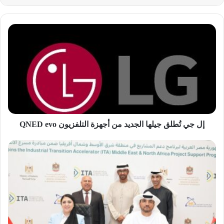
إل
جي
تُطلق
جيلها
الجديد
من
أجهزة
التلفزيون
QNED
evo
إل جي تُطلق جيلها الجديد من أجهزة التلفزيون QNED evo
تعزيز
الاستدامة:
مصر
تُعلن
مشاركتها
في
مسرّع
الانتقال