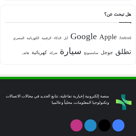
هل تبحث عن؟
Google
Apple
Android
آبل
الذكاء
الرقمية
الكهربائية
المصري
سيارة
تطلق
جوجل
كهربائية
سامسونج
شركة
هاتف
منصة إلكترونية إخبارية تفاعلية، تتابع الجديد في مجالات الاتصالات
وتكنولوجيا المعلومات، محلياً وعالميا
فيسبوك
‫X
لينكدإن
انستقرام