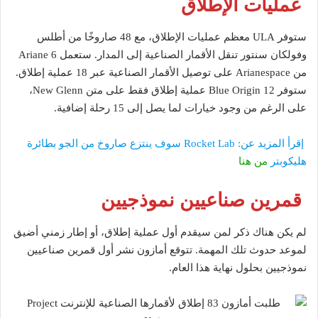
عمليات الإطلاق
ستوفر ULA معظم عمليات الإطلاق، مع 48 صاروخًا من أطلس
وفولكان سنتور تنقل الأقمار الصناعية إلى المدار. ستعمل Ariane 6
من Arianespace على توصيل الأقمار الصناعية عبر 18 عملية إطلاق.
ستوفر Blue Origin 12 عملية إطلاق فقط على متن New Glenn،
على الرغم من وجود خيارات لما يصل إلى 15 رحلة إضافية.
إقرأ المزيد عن: Rocket Lab سوف ينتزع صاروخ من الجو بطائرة
هليكوبتر
من هنا
قمرين صناعيين نموذجيين
لم يكن هناك ذكر لمن سيقدم أول عملية إطلاق، أو إطار زمني أضيق
لموعد حدوث تلك المهمة. تتوقع أمازون نشر أول قمرين صناعيين
نموذجيين بحلول نهاية هذا العام.