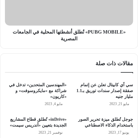
في
الجامعات
المصرية
«PUBG MOBILE» تُطلق أنشطتها المحلية في الجامعات
المصرية
مقالات ذات صلة
سي آي كابيتال تعلن عن إتمام
«المهندسين المتحدين» تدخل في
صفقة إصدار سندات توريق بـ1.1
شراكة مع «مايكروسوفت» و
مليار جنيه
«كاريون»
مايو 21, 2023
مايو 4, 2023
جوجل تُطلق ميزة تحرير الصور
«inDrive» تُطلق قطاع المشاريع
باستخدام الذكاء الاصطناعي
الجديدة بتعيين «أندريس سيمت»
يونيو 17, 2023
نوفمبر 21, 2023