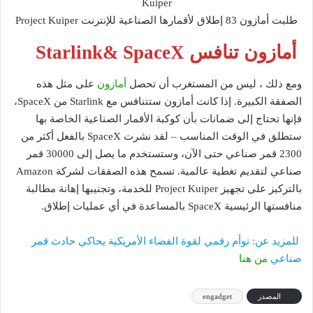
طلبت أمازون 83 إطلاق لأقمارها الصناعية للإنترنت Project Kuiper
أمازون تنافس Starlink& SpaceX
ومع ذلك ، ليس من المستغرب أن تحصل
أمازون
على مثل هذه
الصفقة الكبيرة. إذا كانت أمازون ستتنافس مع Starlink من SpaceX،
فإنها تحتاج إلى ضمانات بأن كوكبة الأقمار الصناعية الخاصة بها
ستطلق في الوقت المناسب – لقد نشرت SpaceX بالفعل أكثر من
2300 قمر صناعي حتى الآن، وستستخدم ما يصل إلى 30000 قمر
صناعي لتقديم تغطية عالمية. تسمح هذه الصفقات لشركة Amazon
بالتركيز على تجهيز Project Kuiper للخدمة، وتجنيبها إهانة مطالبة
منافستها الرئيسية SpaceX بالمساعدة في أي عمليات إطلاق.
للمزيد عن: توأم رقمي لقوة الفضاء الأمريكية يحاكي حادث قمر
صناعي
من هنا
المصدر
engadget