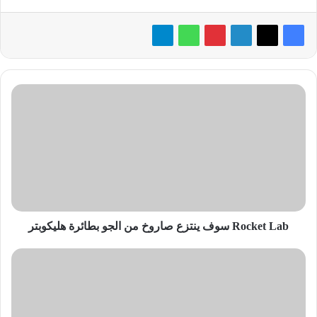
Rocket
Lab
سوف
ينتزع
صاروخ
من
الجو
بطائرة
هليكوبتر
Rocket Lab سوف ينتزع صاروخ من الجو بطائرة هليكوبتر
«PUBG
MOBILE»
تُطلق
أنشطتها
المحلية