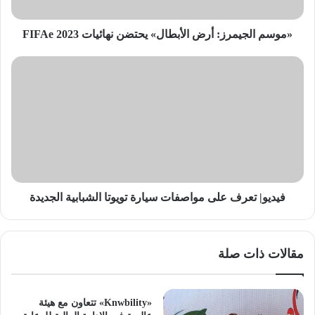
2023
«موسم الجيمرز: أرض الأبطال» يحتضن نهائيات FIFAe 2023
فيديو|
تعرف
على
مواصفات
سيارة
تويوتا
الشبابية
الجديدة
فيديو| تعرف على مواصفات سيارة تويوتا الشبابية الجديدة
مقالات ذات صلة
«Knwbility» تتعاون مع هيئة