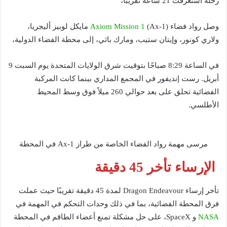
رحلة استغرقت 21 ساعة تقريبًا،
وصل رواد فضاء
Axiom Mission 1
(Ax-1) مايكل لوبيز أليجريا،
ولاري كونور، وإيتان ستيب، ومارك باثي، إلى محطة الفضاء الدولية،
في الساعة 8:29 صباحًا بتوقيت شرق الولايات المتحدة يوم السبت 9
أبريل. رست إنديفور في المجمع المداري بينما كانت المركبة
الفضائية تحلق على بعد حوالي 260 ميلاً فوق وسط المحيط
الأطلسي.
مرسى مهمة رواد الفضاء الخاصة من طراز Ax-1 في المحطة
الإرساء تأخر 45 دقيقة
تأخر إرساء Dragon Endeavour لمدة 45 دقيقة تقريبًا حيث عملت
فرق المحطة الفضائية، بما في ذلك وحدات التحكم في المهمة في
NASA
و SpaceX، على حل مشكلة تمنع أعضاء الطاقم في المحطة