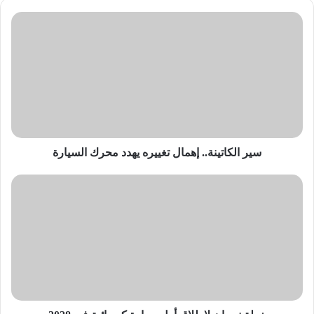
سير
الكاتينة..
إهمال
تغييره
يهدد
محرك
السيارة
سير الكاتينة.. إهمال تغييره يهدد محرك السيارة
خطة
نيسان
لإطلاق
أول
سيارة
كهربائية
في
2028