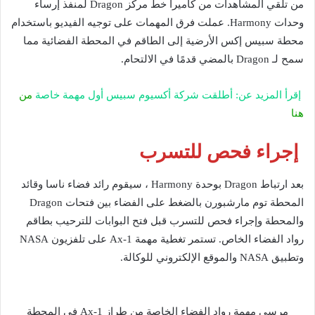
من تلقي المشاهدات من كاميرا خط مركز Dragon لمنفذ إرساء
وحدات Harmony. عملت فرق المهمات على توجيه الفيديو باستخدام
محطة سبيس إكس الأرضية إلى الطاقم في المحطة الفضائية مما
سمح لـ Dragon بالمضي قدمًا في الالتحام.
إقرأ المزيد عن: أطلقت شركة أكسيوم سبيس أول مهمة خاصة
من
هنا
إجراء فحص للتسرب
بعد ارتباط Dragon بوحدة Harmony ، سيقوم رائد فضاء ناسا وقائد
المحطة توم مارشبورن بالضغط على الفضاء بين فتحات Dragon
والمحطة وإجراء فحص للتسرب قبل فتح البوابات للترحيب بطاقم
رواد الفضاء الخاص. تستمر تغطية مهمة Ax-1 على تلفزيون NASA
وتطبيق NASA والموقع الإلكتروني للوكالة.
مرسى مهمة رواد الفضاء الخاصة من طراز Ax-1 في المحطة