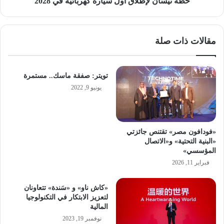
خطة نيسان لإطلاق أول سيارة كهربائية في 2028
مقالات ذات صلة
تويتر: صفقة ماسك.. مستمرة
يونيو 9, 2022
«فودافون مصر» تقتنص جائزتي
«البنية التحتية» و«الاتصال
المؤسسي»
فبراير 11, 2026
«كاش ناو» و «سَندة» تتعاونان
لتعزيز الابتكار في التكنولوجيا
المالية
نوفمبر 19, 2023