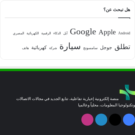
هل تبحث عن؟
Google
Apple
Android
آبل
الذكاء
الرقمية
الكهربائية
المصري
سيارة
تطلق
جوجل
كهربائية
سامسونج
شركة
هاتف
منصة إلكترونية إخبارية تفاعلية، تتابع الجديد في مجالات الاتصالات
وتكنولوجيا المعلومات، محلياً وعالميا
فيسبوك
‫X
لينكدإن
انستقرام