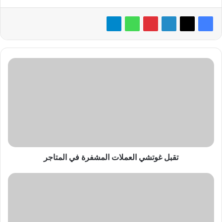
تقبل
غوتشي
العملات
المشفرة
في
المتاجر
تقبل غوتشي العملات المشفرة في المتاجر
«Infinix»
تُطلق
هاتف
أندرويد
بكاميرات