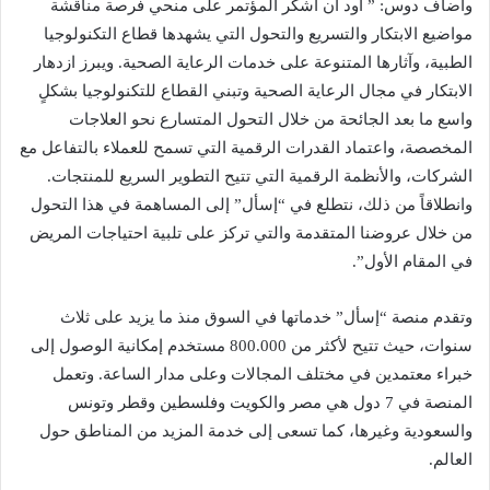
وأضاف دوس: ” أود أن أشكر المؤتمر على منحي فرصة مناقشة
مواضيع الابتكار والتسريع والتحول التي يشهدها قطاع التكنولوجيا
الطبية، وآثارها المتنوعة على خدمات الرعاية الصحية. ويبرز ازدهار
الابتكار في مجال الرعاية الصحية وتبني القطاع للتكنولوجيا بشكلٍ
واسع ما بعد الجائحة من خلال التحول المتسارع نحو العلاجات
المخصصة، واعتماد القدرات الرقمية التي تسمح للعملاء بالتفاعل مع
الشركات، والأنظمة الرقمية التي تتيح التطوير السريع للمنتجات.
وانطلاقاً من ذلك، نتطلع في “إسأل” إلى المساهمة في هذا التحول
من خلال عروضنا المتقدمة والتي تركز على تلبية احتياجات المريض
في المقام الأول”.
وتقدم منصة “إسأل” خدماتها في السوق منذ ما يزيد على ثلاث
سنوات، حيث تتيح لأكثر من 800.000 مستخدم إمكانية الوصول إلى
خبراء معتمدين في مختلف المجالات وعلى مدار الساعة. وتعمل
المنصة في 7 دول هي مصر والكويت وفلسطين وقطر وتونس
والسعودية وغيرها، كما تسعى إلى خدمة المزيد من المناطق حول
العالم.