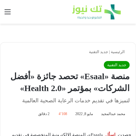
بحث عن
الق
الرئيسية
|
جديد التقنية
جديد التقنية
منصة «Esaal» تحصد جائزة «أفضل
الشركات» بمؤتمر «Health 2.0»
لتميزها في تقديم خدمات الرعاية الصحية العالمية
محمد عبدالمجيد
مايو 8, 2022
4٬108
2 دقائق
حصدت
إسأل
«Esaal»، المنصة الإلكترونية المتخصصة في تقديم