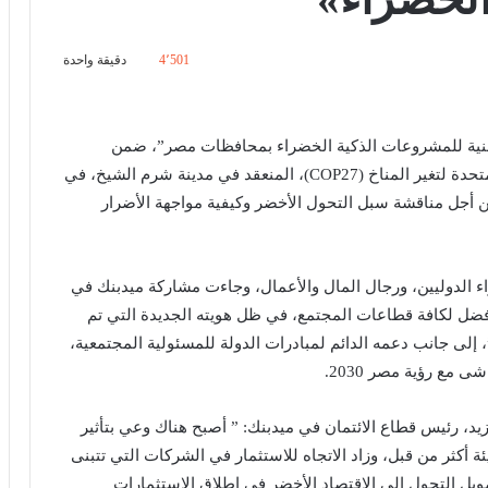
4٬501
دقيقة واحدة
طنية للمشروعات الذكية الخضراء بمحافظات مصر”، ضمن
فعاليات يوم الطاقة، بمؤتمر الأطراف لاتفاقية الأمم المتحدة لتغير المناخ (COP27)، المنعقد في مدينة شرم الشيخ، في
إلى 18 نوفمبر الجاري بحضور 197 دولة من أجل مناقشة سبل التحول الأخضر وكيفية مواجهة الأضرار
ء الدوليين، ورجال المال والأعمال، وجاءت مشاركة ميدبنك في
أفضل لكافة قطاعات المجتمع، في ظل هويته الجديدة التي تم
ل لمستقبلك”، إلى جانب دعمه الدائم لمبادرات الدولة للمسئولية المجتمعية،
مع رؤية مصر 2030.
يد، رئيس قطاع الائتمان في ميدبنك: ” أصبح هناك وعي بتأثير
يئة أكثر من قبل، وزاد الاتجاه للاستثمار في الشركات التي تتبنى
ويل التحول إلى الاقتصاد الأخضر في إطلاق الاستثمارات