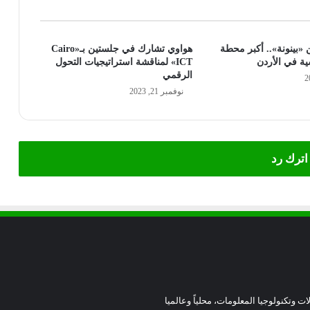
«بينونة».. أكبر محطة
هواوي تشارك في جلستين بـ«Cairo
ة في الأردن
ICT» لمناقشة استراتيجيات التحول
الرقمي
نوفمبر 21, 2023
اترك رد
ات وتكنولوجيا المعلومات، محلياً وعالميا