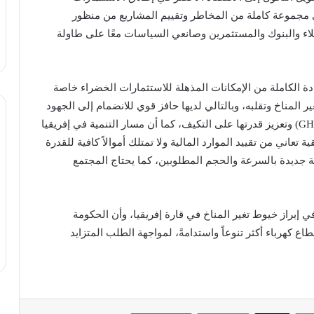
 مجموعة كاملة من المخاطر وتقييم المشاريع من منظور
ء والبنوك والمستثمرين وصانعي السياسات معًا على طاولة
ادة الكاملة من الإمكانات المذهلة للاستثمارات الخضراء خاصة
ر المناخ وتقلبه، وبالتالي لديها حافز قوي للانضمام إلى الجهود
العالمية للحد من انبعاثات غازات الاحتباس الحراري (GHG) وتعزيز قدرتها على التكيف، كما أن مسار التنمية في إفريقيا
تعاني من تقييد الموارد المالية ولا تمتلك أموالاً كافية للقدرة
ة جديدة بالسرعة والحجم المطلوبين، كما يحتاج المجتمع
 إبراز خيوط تغير المناخ في قارة إفريقيا، وأن الحكومة
ع كهرباء أكثر تنوعاً واستدامةً، لمواجهة الطلب المتزايد