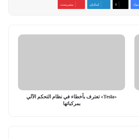
بوك
‫X
لينكدإن
بينتيريست
«Tesla»
تعترف
بأخطاء
في
نظام
التحكم
الآلي
بمركباتها
«Tesla» تعترف بأخطاء في نظام التحكم الآلي
بمركباتها