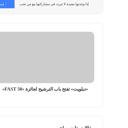
إذا وجدتها مفيدة لا تتردد فى مشاركتها مع من تحب
فيس
«ديلويت»
تفتح
باب
الترشيح
لجائزة
«FAST
50»
«ديلويت» تفتح باب الترشيح لجائزة «FAST 50»