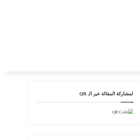
‫X
فيسبوك
لينكدإن
انستقرام
بحث ع
إضافة عمود
لمشاركة المقالة عبر الـ QR