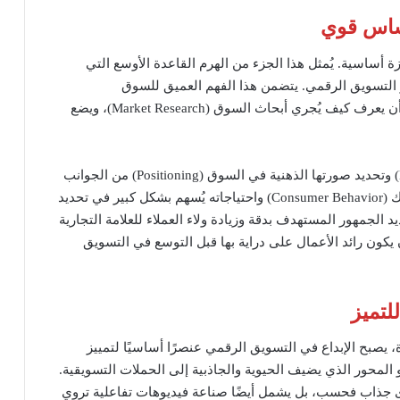
أساس قوي
أساسية. يُمثل هذا الجزء من الهرم القاعدة الأوسع التي
و التسويق الرقمي. يتضمن هذا الفهم العميق للسوق
وديناميكياته، حيث يكون من الضروري لكل رائد أعمال أن يعرف كيف يُجري أبحاث السوق (Market Research)، ويضع
علاوة على ذلك، يُعتبر بناء العلامات التجارية (Branding) وتحديد صورتها الذهنية في السوق (Positioning) من الجوانب
الأساسية في التسويق التقليدي. ففهم سلوك المستهلك (Consumer Behavior) واحتياجاته يُسهم بشكل كبير في تحديد
 الجمهور المستهدف بدقة وزيادة ولاء العملاء للعلامة التجارية
تي يجب أن يكون رائد الأعمال على دراية بها قبل التوسع في التسويق
لتميز
يصبح الإبداع في التسويق الرقمي عنصرًا أساسيًا لتمييز
 المحور الذي يضيف الحيوية والجاذبية إلى الحملات التسويقية.
ى جذاب فحسب، بل يشمل أيضًا صناعة فيديوهات تفاعلية تروي