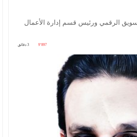
التسويق الرقمي ورئيس قسم إدارة الأعمال
9٬897
3 دقائق