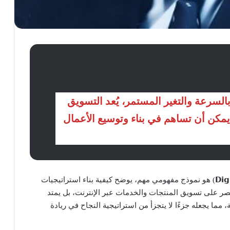
السرعة والتغير المستمر، يُعد التسويق
مكن أن تساهم في بناء وتوسيع الأعمال
هرم التسويق الرقمي (𝗗𝗶𝗴𝗶𝘁𝗮𝗹 𝗠𝗮𝗿𝗸𝗲𝘁𝗶𝗻𝗴 𝗣𝘆𝗿𝗮𝗺𝗶𝗱) هو نموذج مفهومي مهم، يوضح كيفية بناء استراتيجيات
قتصر على تسويق المنتجات والخدمات عبر الإنترنت، بل يمتد
 مما يجعله جزءًا لا يتجزأ من استراتيجية النجاح في ريادة