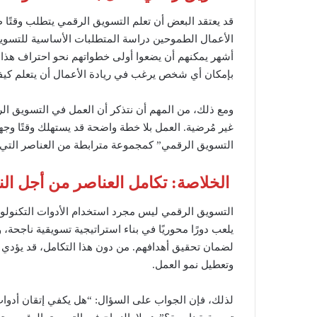
قد يعتقد البعض أن تعلم التسويق الرقمي يتطلب وقتًا طو
الأعمال الطموحين دراسة المتطلبات الأساسية للتسوي
أشهر يمكنهم أن يضعوا أولى خطواتهم نحو احتراف هذا ال
بإمكان أي شخص يرغب في ريادة الأعمال أن يتعلم كيفي
ومع ذلك، من المهم أن نتذكر أن العمل في التسويق الر
غير مُرضية. العمل بلا خطة واضحة قد يستهلك وقتًا و
التسويق الرقمي” كمجموعة مترابطة من العناصر التي 
الخلاصة: تكامل العناصر من أجل الن
التسويق الرقمي ليس مجرد استخدام الأدوات التكنولوجي
يلعب دورًا محوريًا في بناء استراتيجية تسويقية ناجحة،
لضمان تحقيق أهدافهم. من دون هذا التكامل، قد يؤدي ا
وتعطيل نمو العمل.
لذلك، فإن الجواب على السؤال: “هل يكفي إتقان أدوات 