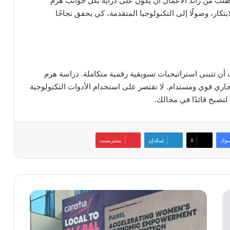
طلب من رائد الأعمال أن يكون على دراية بكل جوانب هرم
تكار، وصولًا إلى التكنولوجيا المتقدمة، كي يحقق نجاحًا
 أن تتبنى استراتيجيات تسويقية رقمية متكاملة. دراسة هرم
ري قوي ومستدام. لا تقتصر على استخدام الأدوات التكنولوجية
تصبح قائدًا في مجالك.
بوك
‫X
لينكدإن
بينتيريست
خبراء
الاقتصاد
الرقمي
يضعون