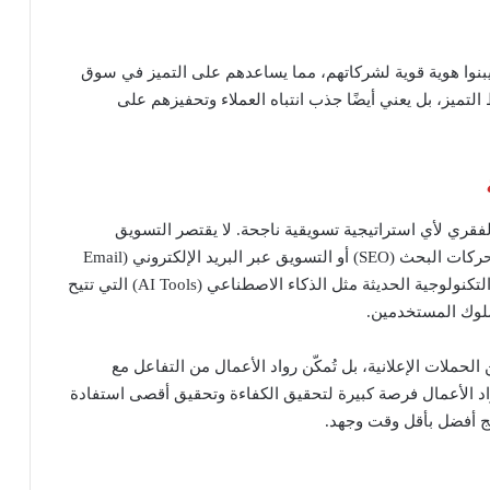
 يبنوا هوية قوية لشركاتهم، مما يساعدهم على التميز في سوق
 التميز، بل يعني أيضًا جذب انتباه العملاء وتحفيزهم على
الفقري لأي استراتيجية تسويقية ناجحة. لا يقتصر التسويق
الرقمي على استخدام الأدوات التقليدية مثل تحسين محركات البحث (SEO) أو التسويق عبر البريد الإلكتروني (Email
Marketing) فحسب، بل يمتد ليشمل استخدام الأدوات التكنولوجية الحديثة مثل الذكاء الاصطناعي (AI Tools) التي تتيح
سلوك المستخدمين.
لحملات الإعلانية، بل تُمكّن رواد الأعمال من التفاعل مع
رواد الأعمال فرصة كبيرة لتحقيق الكفاءة وتحقيق أقصى استفادة
ئج أفضل بأقل وقت وجهد.