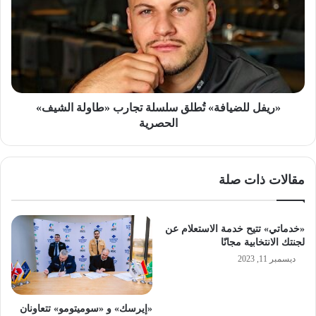
تُطلق
سلسلة
تجارب
«طاولة
الشيف»
الحصرية
«ريفل للضيافة» تُطلق سلسلة تجارب «طاولة الشيف»
الحصرية
مقالات ذات صلة
«خدماتي» تتيح خدمة الاستعلام عن
لجنتك الانتخابية مجانًا
ديسمبر 11, 2023
«إيرسك» و «سوميتومو» تتعاونان