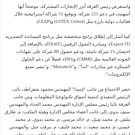
واستعرض رئيس الغرفة أبرز الإنجازات المشتركة، موضحاً أنها
أسهمت في دعم 125 شركة، وتوقيع 51 شراكة استراتيجية خلال
فعاليات دولية بارزة مثل (GITEX Global) و(LEAP).
كما أشار إلى إطلاق برامج متخصصة مثل برنامج المساندة التصديرية
(Export IT)، ومبادرة التحول الرقمي (DX4IT)، بالإضافة إلى
احتضان 15 شركة ناشئة، ودعم حصول 80 شركة على شهادات
الجودة العالمية مثل (CMMI) و(ISO)، فضلاً عن دعم الحلول
المبتكرة عبر مبادرات “ابدأ”، و”Manutech”، و”مصر تصنع
الإلكترونيات”.
حضر الاجتماع من جانب “إيتيدا” المهندس محمود صفراطه، نائب
الرئيس التنفيذي لتنمية أسواق تكنولوجيا المعلومات. ومن جانب
الغرفة نائبا رئيس مجلس الإدارة المهندس محمد الحداد والمهندس
سيف بدوي، إلى جانب أعضاء مجلس الإدارة وهيئة المكتب: م. طارق
ملش، م. محمد شبل، م. خالد مرسي، م. محمد بدوي، م. محمد
عيسى، م. محمد سعيد، د. محمد خليف، م. مرفت جبل، والمهندس
إبراهيم الشربيني المدير العام للغرفة، ورحاب لطفي مدير تطوير