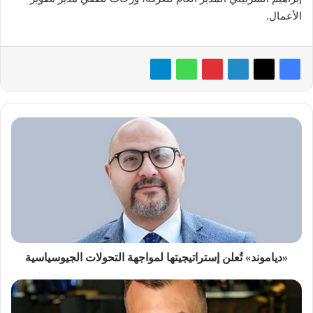
الأعمال.
«دياموند»
تُعلن
إستراتيجيتها
لمواجهة
التحولات
الجيوسياسية
«دياموند» تُعلن إستراتيجيتها لمواجهة التحولات الجيوسياسية
«ريفل
للضيافة»