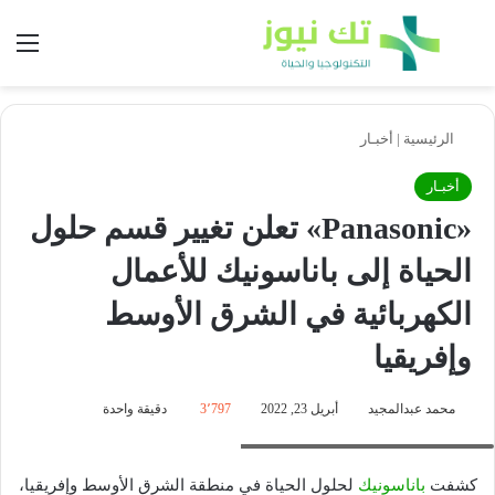
بحث عن
الق
الرئيسية
|
أخبـار
أخبـار
«Panasonic» تعلن تغيير قسم حلول
الحياة إلى باناسونيك للأعمال
الكهربائية في الشرق الأوسط
وإفريقيا
محمد عبدالمجيد
أبريل 23, 2022
3٬797
دقيقة واحدة
إيجي إيتو- المدير العام لشركة باناسونيك
كشفت
باناسونيك
لحلول الحياة في منطقة الشرق الأوسط وإفريقيا،