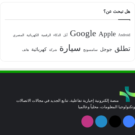
هل تبحث عن؟
Google
Apple
Android
آبل
الذكاء
الرقمية
الكهربائية
المصري
سيارة
تطلق
جوجل
كهربائية
سامسونج
شركة
هاتف
منصة إلكترونية إخبارية تفاعلية، تتابع الجديد في مجالات الاتصالات
وتكنولوجيا المعلومات، محلياً وعالميا
فيسبوك
‫X
لينكدإن
انستقرام