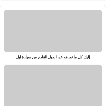
إليك
كل
ما
نعرفه
عن
الجيل
القادم
من
سيارة
آبل
إليك كل ما نعرفه عن الجيل القادم من سيارة آبل
لينكولن
هو
Star
SUV
أول
مفهوم
للسيارة
الكهربائية