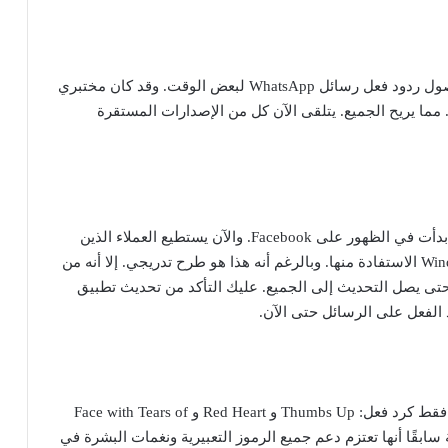
إنتظر العديد من مستخدمي WhatsApp بفارغ الصبر وصول ردود فعل رسائل WhatsApp لبعض الوقت. وقد كان مختبري
مما يريح الجميع. يتلقى الآن كل من الإصدارات المستقرة
صرح زوكربيرج أن ردود الفعل على رسائل WhatsApp بدأت في الظهور على Facebook. والآن يستطيع العملاء الذين
يستخدمون كلا من iOS و Android و Mac OS X و Windows الاستفادة منها. وبالرغم أنه هذا هو طرح تدريجي. إلا أنه من
 حتى يصل التحديث إلى الجميع. عليك التأكد من تحديث تطبيق
في الوقت الحالي. يدعم WhatsApp ستة رموز تعبيرية فقط كرد فعل: Thumbs Up و Red Heart و Face with Tears of
 ذلك. ذكرت الشركة سابقًا أنها تعتزم دعم جميع الرموز التعبيرية ونغمات البشرة في