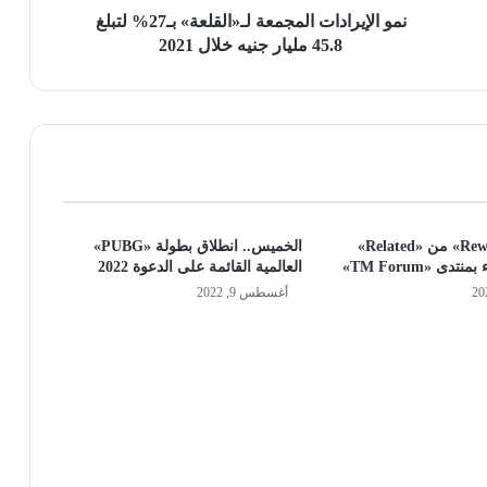
خلال
نمو الإيرادات المجمعة لـ«القلعة» بـ27% لتبلغ
2021
45.8 مليار جنيه خلال 2021
حل «Rewards 3.0» من «Related»
الخميس.. انطلاق بطولة «PUBG»
ى «TM Forum»
العالمية القائمة على الدعوة 2022
أغسطس 9, 2022