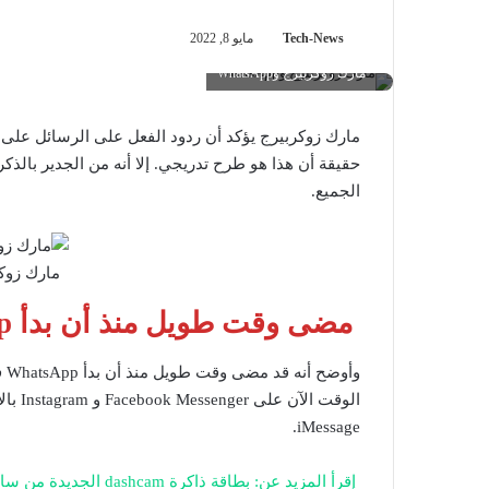
Tech-News
مايو 8, 2022
مارك زوكربيرج وWhatsApp
مارك زوكربيرج يؤكد أن ردود الفعل على الرسائل على
حقيقة أن هذا هو طرح تدريجي. إلا أنه من الجدير بالذ
الجميع.
مارك زوكربيرج
مضى وقت طويل منذ أن بدأ WhatsApp
وأ
الوقت الآن على Facebook Messenger و Instagram بالإضافة إلى المنافسين مثل Telegram و
iMessage.
إقرأ المزيد عن: بطاقة ذاكرة dashcam الجديدة من سامسونج