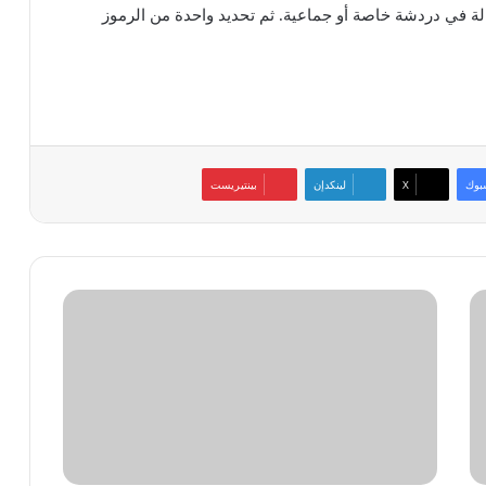
ة في دردشة خاصة أو جماعية. ثم تحديد واحدة من الرموز
بوك
‫X
لينكدإن
بينتيريست
نمو
الإيرادات
المجمعة
لـ«القلعة»
بـ27%
لتبلغ
45.8
مليار
جنيه